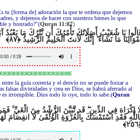
Es tu [forma de] adoración la que te ordena que dejemos
adres, y dejemos de hacer con nuestros bienes lo que
able y honrado?"(
Quran 11:87
)
َالُوا يَا شُعَيْبُ أَصَلَاتُكَ تَأْمُرُكَ أَن نَّتْرُكَ مَا يَعْبُدُ آب
أَمْوَالِنَا مَا نَشَاءُ ۖ إِنَّكَ لَأَنتَ الْحَلِيمُ الرَّشِيدُ ‎﴿﴾‏
 entre la guía correcta y el desvío no se puede forzar a
as falsas divinidades y crea en Dios, se habrá aferrado al
e es irrompible. Dios todo lo oye, todo lo sabe.(
Quran
فَمَن 
ۚ
قَد تَّبَيَّنَ الرُّشْدُ مِنَ الْغَيِّ
ۖ
َا إِكْرَاهَ فِي الدِّينِ
ِاللَّهِ فَقَدِ اسْتَمْسَكَ بِالْعُرْوَةِ الْوُثْقَىٰ لَا انفِصَامَ لَهَا