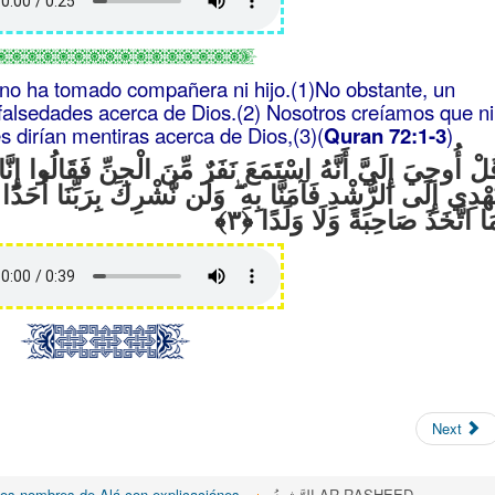
 no ha tomado compañera ni hijo.(1)No obstante, un
falsedades acerca de Dios.(2) Nosotros creíamos que ni
s dirían mentiras acerca de Dios,(3)(
Quran 72:1-3
)
ُلْ أُوحِيَ إِلَيَّ أَنَّهُ اسْتَمَعَ نَفَرٌ مِّنَ الْجِنِّ فَقَالُوا إِنّ
وَلَن نُّشْرِكَ بِرَبِّنَا أَحَدًا
ۖ
َهْدِي إِلَى الرُّشْدِ فَآمَنَّا بِهِ
َا اتَّخَذَ صَاحِبَةً وَلَا وَلَدًا
Next
os nombres de Alá con explicaciónes.
الرَّشِيدُ AR-RASHEED