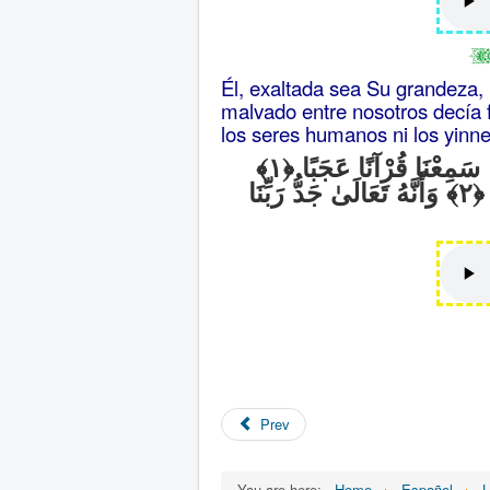
Él, exaltada sea Su grandeza,
malvado entre nosotros decía 
los seres humanos ni los yinne
َا سَمِعْنَا قُرْآنًا عَجَبًا
وَأَنَّهُ تَعَالَىٰ جَدُّ رَبِّنَا
Prev
You are here:
Home
Español
L