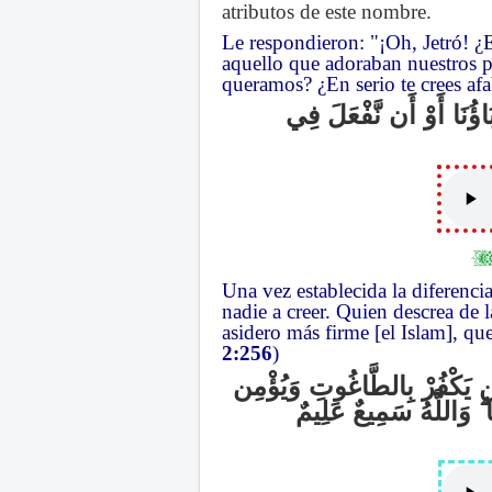
atributos de este nombre.
Le respondieron: "¡Oh, Jetró! ¿
aquello que adoraban nuestros p
queramos? ¿En serio te crees af
َاؤُنَا أَوْ أَن نَّفْعَلَ فِي
Una vez establecida la diferencia
nadie a creer. Quien descrea de l
asidero más firme [el Islam], qu
2:256
)
يَكْفُرْ بِالطَّاغُوتِ وَيُؤْمِن
وَاللَّهُ سَمِيعٌ عَلِيمٌ
ۗ