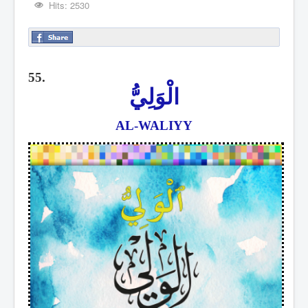
Hits: 2530
55.
الْوَلِيُّ
AL-WALIYY