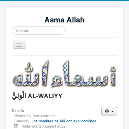
Asma Allah
Search
...
Toggle
Navigation
Home
Intro Videos
Français
中国人
الْوَلِيُّ AL-WALIYY
Español
Tagalog
Details
Written by
Administrator
English
Category:
Los nombres de Alá con explicaciónes.
Published: 21 August 2022
Português