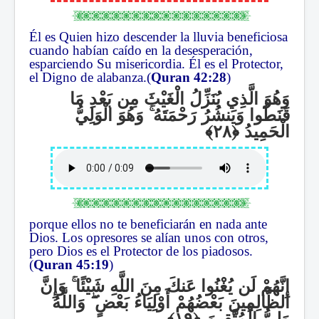
Él es Quien hizo descender la lluvia beneficiosa
cuando habían caído en la desesperación,
esparciendo Su misericordia. Él es el Protector,
el Digno de alabanza.(
Quran 42:28
)
وَهُوَ الَّذِي يُنَزِّلُ الْغَيْثَ مِن بَعْدِ مَا
وَهُوَ الْوَلِيُّ
ۚ
قَنَطُوا وَيَنشُرُ رَحْمَتَهُ
الْحَمِيدُ
porque ellos no te beneficiarán en nada ante
Dios. Los opresores se alían unos con otros,
pero Dios es el Protector de los piadosos.
(
Quran 45:19
)
وَإِنَّ
ۚ
إِنَّهُمْ لَن يُغْنُوا عَنكَ مِنَ اللَّهِ شَيْئًا
وَاللَّهُ
ۖ
الظَّالِمِينَ بَعْضُهُمْ أَوْلِيَاءُ بَعْضٍ
وَلِيُّ الْمُتَّقِينَ