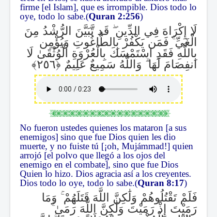
firme [el Islam], que es irrompible. Dios todo lo
oye, todo lo sabe.(
Quran 2:256
)
قَد تَّبَيَّنَ الرُّشْدُ مِنَ
ۖ
لَا إِكْرَاهَ فِي الدِّينِ
فَمَن يَكْفُرْ بِالطَّاغُوتِ وَيُؤْمِن
ۚ
الْغَيِّ
بِاللَّهِ فَقَدِ اسْتَمْسَكَ بِالْعُرْوَةِ الْوُثْقَىٰ لَا
وَاللَّهُ سَمِيعٌ عَلِيمٌ
ۗ
انفِصَامَ لَهَا
No fueron ustedes quienes los mataron [a sus
enemigos] sino que fue Dios quien les dio
muerte, y no fuiste tú [¡oh, Mujámmad!] quien
arrojó [el polvo que llegó a los ojos del
enemigo en el combate], sino que fue Dios
Quien lo hizo. Dios agracia así a los creyentes.
Dios todo lo oye, todo lo sabe.(
Quran 8:17
)
وَمَا
ۚ
فَلَمْ تَقْتُلُوهُمْ وَلَٰكِنَّ اللَّهَ قَتَلَهُمْ
ۚ
رَمَيْتَ إِذْ رَمَيْتَ وَلَٰكِنَّ اللَّهَ رَمَىٰ