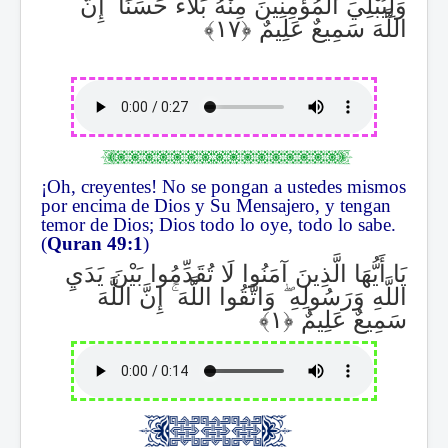
إِنَّ
ۚ
وَلِيُبْلِيَ الْمُؤْمِنِينَ مِنْهُ بَلَاءً حَسَنًا
اللَّهَ سَمِيعٌ عَلِيمٌ
¡Oh, creyentes! No se pongan a ustedes mismos
por encima de Dios y Su Mensajero, y tengan
temor de Dios; Dios todo lo oye, todo lo sabe.
(
Quran 49:1
)
يَا أَيُّهَا الَّذِينَ آمَنُوا لَا تُقَدِّمُوا بَيْنَ يَدَيِ
إِنَّ اللَّهَ
ۚ
وَاتَّقُوا اللَّهَ
ۖ
اللَّهِ وَرَسُولِهِ
سَمِيعٌ عَلِيمٌ