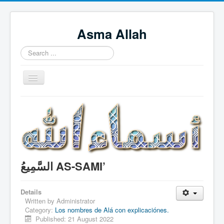
Asma Allah
Search
...
Toggle
Navigation
Home
Intro Videos
Français
中国人
السَّمِيعُ AS-SAMI’
Español
Tagalog
Details
Written by
Administrator
English
Category:
Los nombres de Alá con explicaciónes.
Published: 21 August 2022
Português