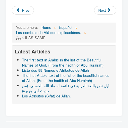
Prev
Next
You are here:
Home
Español
Los nombres de Alá con explicaciónes.
السَّمِيعُ AS-SAMI’
Latest Articles
The first text in Arabic in the list of the Beautiful
Names of God. (From the hadith of Abu Hurairah)
Lista dos 99 Nomes e Atributos de Allah
The first Arabic text of the list of the beautiful names
of Allah. (From the hadith of Abu Hurairah)
أول نص باللغة العربية في قائمة أسماء الله الحسنى. (من
حديث أبي هريرة)
Los Atributos (Sifāt) de Allah.