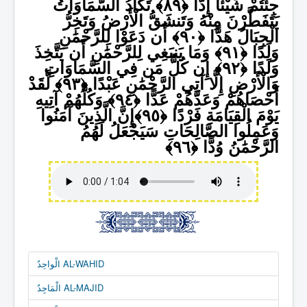
جِئْتُمْ شَيْئًا إِدًّا
تَكَادُ السَّمَاوَاتُ
يَتَفَطَّرْنَ مِنْهُ وَتَنشَقُّ الْأَرْضُ وَتَخِرُّ
الْجِبَالُ هَدًّا
أَن دَعَوْا لِلرَّحْمَٰنِ
وَلَدًا
وَمَا يَنبَغِي لِلرَّحْمَٰنِ أَن يَتَّخِذَ
وَلَدًا
إِن كُلُّ مَن فِي السَّمَاوَاتِ
وَالْأَرْضِ إِلَّا آتِي الرَّحْمَٰنِ عَبْدًا
لَّقَدْ
أَحْصَاهُمْ وَعَدَّهُمْ عَدًّا
وَكُلُّهُمْ آتِيهِ
يَوْمَ الْقِيَامَةِ فَرْدًا
إِنَّ الَّذِينَ آمَنُوا
وَعَمِلُوا الصَّالِحَاتِ سَيَجْعَلُ لَهُمُ
الرَّحْمَٰنُ وُدًّا
الْواحِدُ AL-WAHID
الْمَاجِدُ AL-MAJID