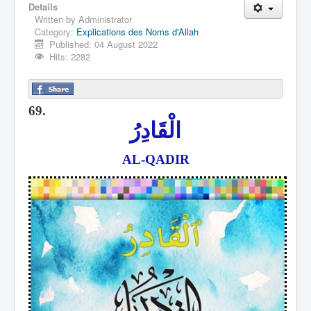
Details
Written by
Administrator
Category:
Explications des Noms d'Allah
Published: 04 August 2022
Hits: 2282
69.
الْقَادِرُ
AL-QADIR