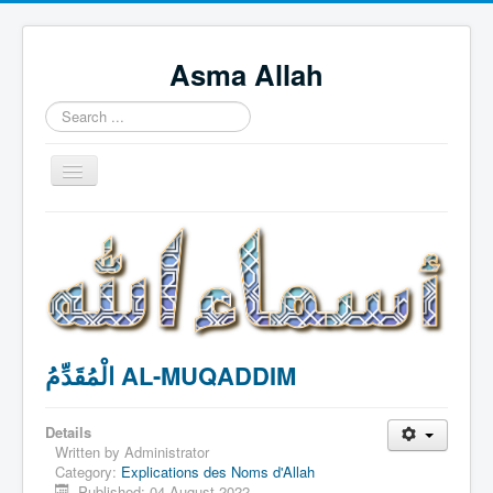
Asma Allah
Search
...
Toggle
Navigation
Home
Intro Videos
Français
中国人
الْمُقَدِّمُ AL-MUQADDIM
Español
Tagalog
Details
English
Written by
Administrator
Category:
Explications des Noms d'Allah
Português
Published: 04 August 2022