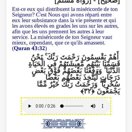
[صحيح] - [رواه مسلم]
Est-ce eux qui distribuent la miséricorde de ton
Seigneur? C'est Nous qui avons réparti entre
eux leur subsistance dans la vie présente et qui
les avons élevés en grades les uns sur les autres,
afin que les uns prennent les autres à leur
service. La miséricorde de ton Seigneur vaut
mieux, cependant, que ce qu'ils amassent.
(
Quran 43:32
)
نَحْنُ
ۚ
أَهُمْ يَقْسِمُونَ رَحْمَتَ رَبِّكَ
قَسَمْنَا بَيْنَهُم مَّعِيشَتَهُمْ فِي الْحَيَاةِ
وَرَفَعْنَا بَعْضَهُمْ فَوْقَ بَعْضٍ
ۚ
الدُّنْيَا
دَرَجَاتٍ لِّيَتَّخِذَ بَعْضُهُم بَعْضًا
وَرَحْمَتُ رَبِّكَ خَيْرٌ مِّمَّا
ۗ
سُخْرِيًّا
يَجْمَعُونَ