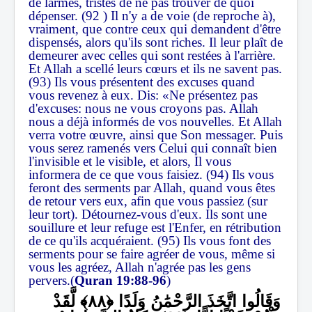
de larmes, tristes de ne pas trouver de quoi
dépenser. (92 ) Il n'y a de voie (de reproche à),
vraiment, que contre ceux qui demandent d'être
dispensés, alors qu'ils sont riches. Il leur plaît de
demeurer avec celles qui sont restées à l'arrière.
Et Allah a scellé leurs cœurs et ils ne savent pas.
(93) Ils vous présentent des excuses quand
vous revenez à eux. Dis: «Ne présentez pas
d'excuses: nous ne vous croyons pas. Allah
nous a déjà informés de vos nouvelles. Et Allah
verra votre œuvre, ainsi que Son messager. Puis
vous serez ramenés vers Celui qui connaît bien
l'invisible et le visible, et alors, Il vous
informera de ce que vous faisiez. (94) Ils vous
feront des serments par Allah, quand vous êtes
de retour vers eux, afin que vous passiez (sur
leur tort). Détournez-vous d'eux. Ils sont une
souillure et leur refuge est l'Enfer, en rétribution
de ce qu'ils acquéraient. (95) Ils vous font des
serments pour se faire agréer de vous, même si
vous les agréez, Allah n'agrée pas les gens
pervers.(
Quran 19:88-96
)
وَقَالُوا اتَّخَذَ الرَّحْمَٰنُ وَلَدًا
لَّقَدْ