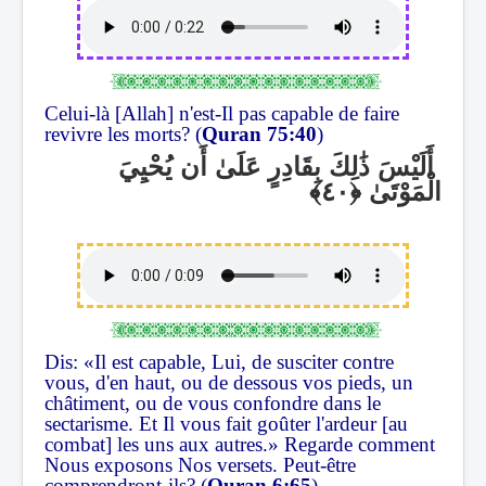
Celui-là [Allah] n'est-Il pas capable de faire
revivre les morts? (
Quran 75:40
)
أَلَيْسَ ذَٰلِكَ بِقَادِرٍ عَلَىٰ أَن يُحْيِيَ
الْمَوْتَىٰ
Dis: «Il est capable, Lui, de susciter contre
vous, d'en haut, ou de dessous vos pieds, un
châtiment, ou de vous confondre dans le
sectarisme. Et Il vous fait goûter l'ardeur [au
combat] les uns aux autres.» Regarde comment
Nous exposons Nos versets. Peut-être
comprendront-ils? (
Quran 6:65
)