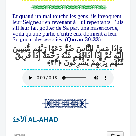
Et quand un mal touche les gens, ils invoquent
leur Seigneur en revenant à Lui repentants. Puis
s'Il leur fait goûter de Sa part une miséricorde,
voilà qu'une partie d'entre eux donnent à leur
Seigneur des associés, (
Quran 30:33
)
وَإِذَا مَسَّ النَّاسَ ضُرٌّ دَعَوْا رَبَّهُم مُّنِيبِينَ
إِلَيْهِ ثُمَّ إِذَا أَذَاقَهُم مِّنْهُ رَحْمَةً إِذَا فَرِيقٌ
مِّنْهُم بِرَبِّهِمْ يُشْرِكُونَ
اَلاَحَدُ AL-AHAD
Details