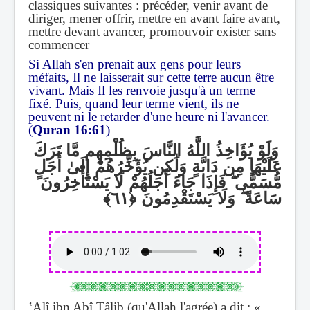
classiques suivantes : précéder, venir avant de
diriger, mener offrir, mettre en avant faire avant,
mettre devant avancer, promouvoir exister sans
commencer
Si Allah s'en prenait aux gens pour leurs
méfaits, Il ne laisserait sur cette terre aucun être
vivant. Mais Il les renvoie jusqu'à un terme
fixé. Puis, quand leur terme vient, ils ne
peuvent ni le retarder d'une heure ni l'avancer.
(
Quran 16:61
)
وَلَوْ يُؤَاخِذُ اللَّهُ النَّاسَ بِظُلْمِهِم مَّا تَرَكَ
عَلَيْهَا مِن دَابَّةٍ وَلَٰكِن يُؤَخِّرُهُمْ إِلَىٰ أَجَلٍ
فَإِذَا جَاءَ أَجَلُهُمْ لَا يَسْتَأْخِرُونَ
ۖ
مُّسَمًّى
وَلَا يَسْتَقْدِمُونَ
ۖ
سَاعَةً
ʽAlî ibn Abî Ṭâlib
(qu'Allah l'agrée)
a dit : «