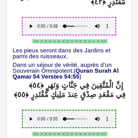
مُّقْتَدِرٍ
Les pieux seront dans des Jardins et
parmi des ruisseaux,
Dans un séjour de vérité, auprès d'un
Souverain Omnipotent.(
Quran Surah Al
Qamar 54 Verstes 54:55
)
إِنَّ الْمُتَّقِينَ فِي جَنَّاتٍ وَنَهَرٍ
فِي مَقْعَدِ صِدْقٍ عِندَ مَلِيكٍ مُّقْتَدِرٍ