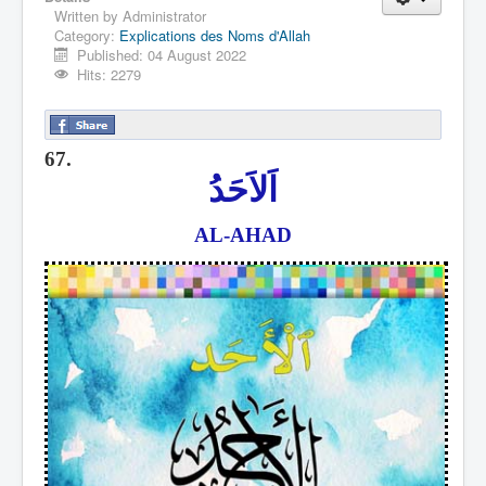
Written by
Administrator
Category:
Explications des Noms d'Allah
Published: 04 August 2022
Hits: 2279
67.
اَلاَحَدُ
AL-AHAD