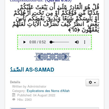
قُلْ هُوَ الْقَادِرُ عَلَىٰ أَن يَبْعَثَ عَلَيْكُمْ
عَذَابًا مِّن فَوْقِكُمْ أَوْ مِن تَحْتِ أَرْجُلِكُمْ
أَوْ يَلْبِسَكُمْ شِيَعًا وَيُذِيقَ بَعْضَكُم بَأْسَ
انظُرْ كَيْفَ نُصَرِّفُ الْآيَاتِ لَعَلَّهُمْ
ۗ
بَعْضٍ
يَفْقَهُونَ
الصَّمَدُ AS-SAMAD
Details
Written by
Administrator
Category:
Explications des Noms d'Allah
Published: 04 August 2022
Hits: 2363