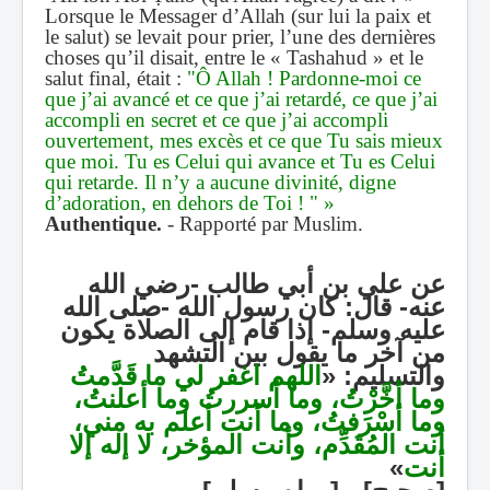
Lorsque le Messager d’Allah
(sur lui la paix et
le salut)
se levait pour prier, l’une des dernières
choses qu’il disait, entre le
« Tashahud »
et le
salut final,
était :
"Ô Allah ! Pardonne-moi ce
que j’ai avancé et ce que j’ai retardé, ce que j’ai
accompli en secret et ce que j’ai accompli
ouvertement, mes excès et ce que Tu sais mieux
que moi. Tu es Celui qui avance et Tu es Celui
qui retarde. Il n’y a aucune divinité, digne
d’adoration, en dehors de Toi ! "
»
Authentique.
- Rapporté par Muslim.
عن علي بن أبي طالب -رضي الله
عنه-
قال:
كان رسول الله -صلى الله
عليه وسلم-
إذا قام إلى الصلاة يكون
من آخر ما يقول بين التشهد
اللهم اغفر لي ما قَدَّمتُ
«
والتسليم:
وما أخَّرْتُ، وما أسررتُ وما أعلنتُ،
وما أسْرَفتُ، وما أنت أعلم به مني،
أنت المُقَدِّم، وأنت المؤخر، لا إله إلا
»
أنت