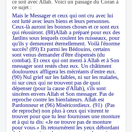
ce soit avec Allah. Voici un passage du Coran à
ce sujet :
Mais le Messager et ceux qui ont cru avec lui
ont lutté avec leurs biens et leurs personnes.
Ceux-là auront les bonnes choses et ce sont eux
qui réussiront. (88)Allah a préparé pour eux des
Jardins sous lesquels coulent les ruisseaux, pour
qu'ils y demeurent éternellement. Voilà l'énorme
succès! (89) Et parmi les Bédouins, certains
sont venus demander d'être dispensés (du
combat). Et ceux qui ont menti à Allah et à Son
messager sont restés chez eux. Un châtiment
douloureux affligera les mécréants d'entre eux.
(90) Nul grief sur les faibles, ni sur les malades,
ni sur ceux qui ne trouvent pas de quoi
dépenser (pour la cause d'Allah), s'ils sont
sincères envers Allah et Son messager. Pas de
reproche contre les bienfaiteurs. Allah est
Pardonneur et (96) Miséricordieux. (91) (Pas
de reproche) non plus à ceux qui vinrent te
trouver pour que tu leur fournisses une monture
et à qui tu dis: «Je ne trouve pas de monture
pour vous.» Ils retournèrent les yeux débordant