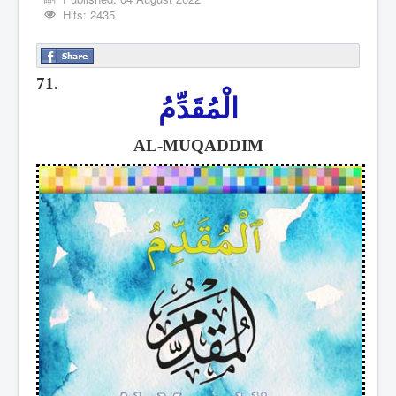
Hits: 2435
71.
الْمُقَدِّمُ
AL-MUQADDIM