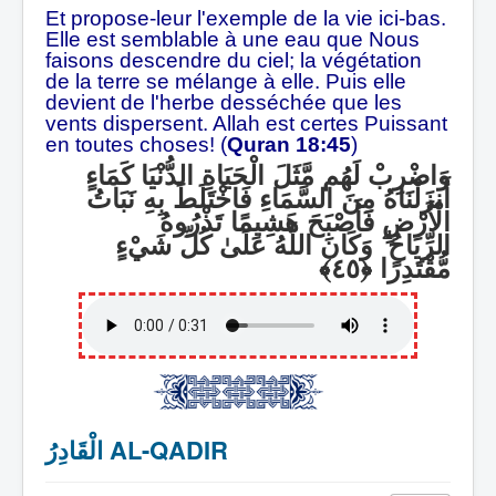
Et propose-leur l'exemple de la vie ici-bas.
Elle est semblable à une eau que Nous
faisons descendre du ciel; la végétation
de la terre se mélange à elle. Puis elle
devient de l'herbe desséchée que les
vents dispersent. Allah est certes Puissant
en toutes choses! (
Quran 18:45
)
وَاضْرِبْ لَهُم مَّثَلَ الْحَيَاةِ الدُّنْيَا كَمَاءٍ
أَنزَلْنَاهُ مِنَ السَّمَاءِ فَاخْتَلَطَ بِهِ نَبَاتُ
الْأَرْضِ فَأَصْبَحَ هَشِيمًا تَذْرُوهُ
وَكَانَ اللَّهُ عَلَىٰ كُلِّ شَيْءٍ
ۗ
الرِّيَاحُ
مُّقْتَدِرًا
الْقَادِرُ AL-QADIR