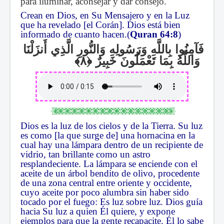
para iluminar, aconsejar y dar consejo.
Crean en Dios, en Su Mensajero y en la Luz
que ha revelado [el Corán]. Dios está bien
informado de cuanto hacen.(
Quran 64:8
)
فَآمِنُوا بِاللَّهِ وَرَسُولِهِ وَالنُّورِ الَّذِي أَنزَلْنَا
وَاللَّهُ بِمَا تَعْمَلُونَ خَبِيرٌ
Dios es la luz de los cielos y de la Tierra. Su luz
es como [la que surge de] una hornacina en la
cual hay una lámpara dentro de un recipiente de
vidrio, tan brillante como un astro
resplandeciente. La lámpara se enciende con el
aceite de un árbol bendito de olivo, procedente
de una zona central entre oriente y occidente,
cuyo aceite por poco alumbra sin haber sido
tocado por el fuego: Es luz sobre luz. Dios guía
hacia Su luz a quien Él quiere, y expone
ejemplos para que la gente recapacite. Él lo sabe