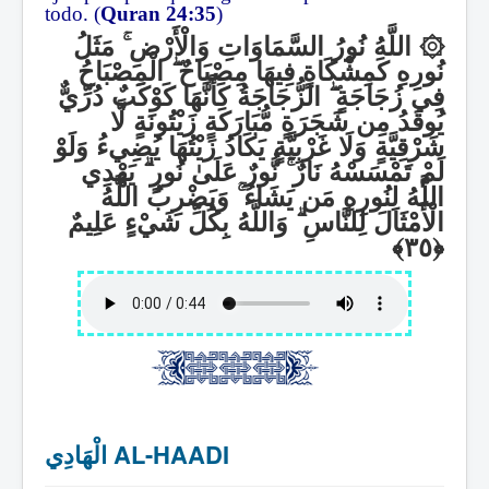
todo. (
Quran 24:35
)
مَثَلُ
ۚ
اللَّهُ نُورُ السَّمَاوَاتِ وَالْأَرْضِ
۞
الْمِصْبَاحُ
ۖ
نُورِهِ كَمِشْكَاةٍ فِيهَا مِصْبَاحٌ
الزُّجَاجَةُ كَأَنَّهَا كَوْكَبٌ دُرِّيٌّ
ۖ
فِي زُجَاجَةٍ
يُوقَدُ مِن شَجَرَةٍ مُّبَارَكَةٍ زَيْتُونَةٍ لَّا
شَرْقِيَّةٍ وَلَا غَرْبِيَّةٍ يَكَادُ زَيْتُهَا يُضِيءُ وَلَوْ
يَهْدِي
ۗ
نُّورٌ عَلَىٰ نُورٍ
ۚ
لَمْ تَمْسَسْهُ نَارٌ
وَيَضْرِبُ اللَّهُ
ۚ
اللَّهُ لِنُورِهِ مَن يَشَاءُ
وَاللَّهُ بِكُلِّ شَيْءٍ عَلِيمٌ
ۗ
الْأَمْثَالَ لِلنَّاسِ
الْهَادِي AL-HAADI