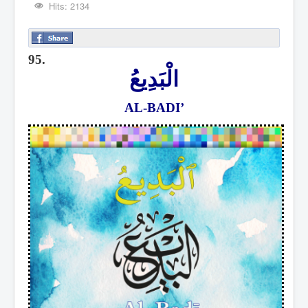
Hits: 2134
95.
الْبَدِيعُ
AL-BADI’