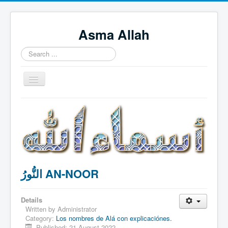
Asma Allah
Search
...
Toggle
Navigation
Home
Intro Videos
Français
中国人
النُّورُ AN-NOOR
Español
Tagalog
Details
English
Written by
Administrator
Category:
Los nombres de Alá con explicaciónes.
Português
Published: 21 August 2022