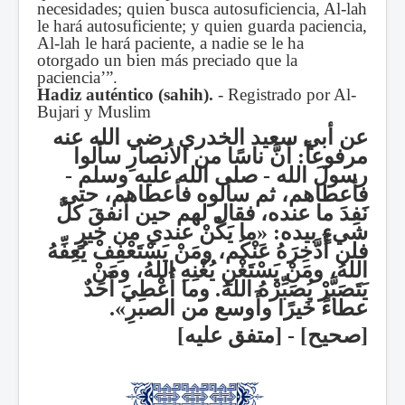
necesidades; quien busca autosuficiencia, Al-lah
le hará autosuficiente; y quien guarda paciencia,
Al-lah le hará paciente, a nadie se le ha
otorgado un bien más preciado que la
paciencia’”
.
Hadiz auténtico (sahih).
- Registrado por Al-
Bujari y Muslim
عن أبي سعيد الخدري رضي الله عنه
مرفوعاً: أنَّ ناسًا من الأنصارِ سألوا
رسولَ الله - صلى الله عليه وسلم -
فأعطاهم، ثم سألوه فأعطاهم، حتى
نَفِدَ ما عنده،
فقال لهم حين أنفقَ كلَّ
شيءٍ بيده:
«ما يَكُنْ عندي من خيرٍ
فلن أَدَّخِرَهُ عَنْكُم، ومَنْ يَسْتَعْفِفْ يُعِفِّهُ
اللهُ، ومَنْ يَسْتَغْنِ يُغْنِهِ اللهُ، ومَنْ
يَتَصَبَّرْ يُصَبِّرْهُ اللهُ. وما أُعْطِيَ أَحَدٌ
.
عطاءً خَيرًا وأَوسع من الصبرِ»
[صحيح] - [متفق عليه]