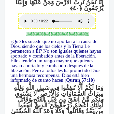
إِنَّا نَحْنُ نَرِثُ الْأَرْضَ وَمَنْ عَلَيْهَا وَإِلَيْنَا
يُرْجَعُونَ
¿Qué les sucede que no aportan a la causa de
Dios, siendo que los cielos y la Tierra Le
pertenecen a Él? No son iguales quienes hayan
aportado y combatido antes de la liberación.
Ellos tendrán un rango mayor que quienes
hayan aportado y combatido después de la
liberación. Pero a todos les ha prometido Dios
una hermosa recompensa. Dios está bien
informado de cuanto hacen.(
Quran 57:10
)
وَمَا لَكُمْ أَلَّا تُنفِقُوا فِي سَبِيلِ اللَّهِ وَلِلَّهِ
لَا يَسْتَوِي
ۚ
مِيرَاثُ السَّمَاوَاتِ وَالْأَرْضِ
ۚ
مِنكُم مَّنْ أَنفَقَ مِن قَبْلِ الْفَتْحِ وَقَاتَلَ
أُولَٰئِكَ أَعْظَمُ دَرَجَةً مِّنَ الَّذِينَ أَنفَقُوا
وَكُلًّا وَعَدَ اللَّهُ الْحُسْنَىٰ
ۚ
مِن بَعْدُ وَقَاتَلُوا