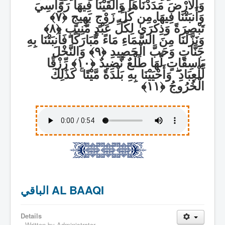
وَالْأَرْضَ مَدَدْنَاهَا وَأَلْقَيْنَا فِيهَا رَوَاسِيَ
وَأَنبَتْنَا فِيهَا مِن كُلِّ زَوْجٍ بَهِيجٍ
تَبْصِرَةً وَذِكْرَىٰ لِكُلِّ عَبْدٍ مُّنِيبٍ
وَنَزَّلْنَا مِنَ السَّمَاءِ مَاءً مُّبَارَكًا فَأَنبَتْنَا بِهِ
جَنَّاتٍ وَحَبَّ الْحَصِيدِ
وَالنَّخْلَ
بَاسِقَاتٍ لَّهَا طَلْعٌ نَّضِيدٌ
رِّزْقًا
كَذَٰلِكَ
ۚ
وَأَحْيَيْنَا بِهِ بَلْدَةً مَّيْتًا
ۖ
لِّلْعِبَادِ
الْخُرُوجُ
الباقي AL BAAQI
Details
Written by
Administrator