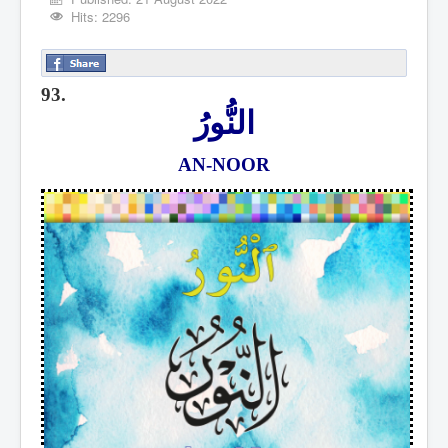
Hits: 2296
93.
النُّورُ
AN-NOOR