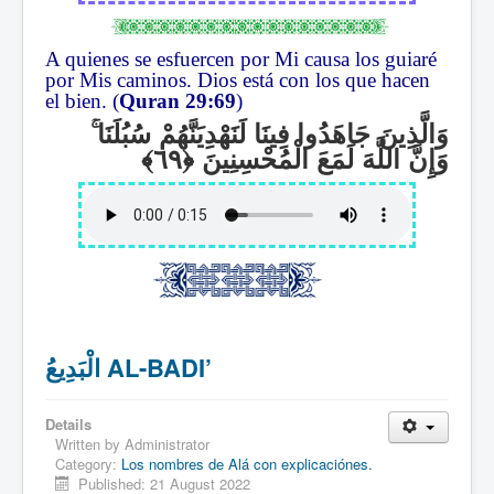
A quienes se esfuercen por Mi causa los guiaré
por Mis caminos. Dios está con los que hacen
el bien. (
Quran 29:69
)
ۚ
وَالَّذِينَ جَاهَدُوا فِينَا لَنَهْدِيَنَّهُمْ سُبُلَنَا
وَإِنَّ اللَّهَ لَمَعَ الْمُحْسِنِينَ
الْبَدِيعُ AL-BADI’
Details
Written by
Administrator
Category:
Los nombres de Alá con explicaciónes.
Published: 21 August 2022