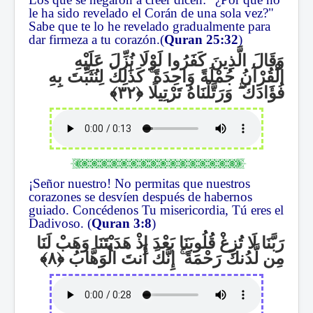
le ha sido revelado el Corán de una sola vez?"
Sabe que te lo he revelado gradualmente para
dar firmeza a tu corazón.(
Quran 25:32
)
وَقَالَ الَّذِينَ كَفَرُوا لَوْلَا نُزِّلَ عَلَيْهِ
كَذَٰلِكَ لِنُثَبِّتَ بِهِ
ۚ
الْقُرْآنُ جُمْلَةً وَاحِدَةً
وَرَتَّلْنَاهُ تَرْتِيلًا
ۖ
فُؤَادَكَ
¡Señor nuestro! No permitas que nuestros
corazones se desvíen después de habernos
guiado. Concédenos Tu misericordia, Tú eres el
Dadivoso. (
Quran 3:8
)
رَبَّنَا لَا تُزِغْ قُلُوبَنَا بَعْدَ إِذْ هَدَيْتَنَا وَهَبْ لَنَا
إِنَّكَ أَنتَ الْوَهَّابُ
ۚ
مِن لَّدُنكَ رَحْمَةً